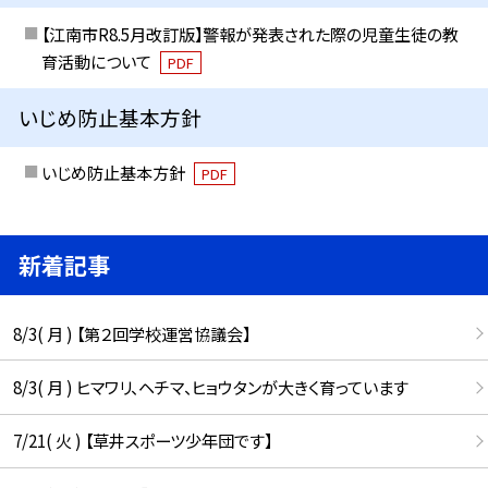
【江南市R8.5月改訂版】警報が発表された際の児童生徒の教
育活動について
PDF
いじめ防止基本方針
いじめ防止基本方針
PDF
新着記事
8/3( 月 ) 【第２回学校運営協議会】
8/3( 月 ) ヒマワリ、ヘチマ、ヒョウタンが大きく育っています
7/21( 火 ) 【草井スポーツ少年団です】