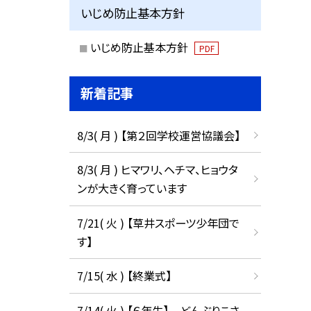
いじめ防止基本方針
いじめ防止基本方針
PDF
新着記事
8/3( 月 ) 【第２回学校運営協議会】
8/3( 月 ) ヒマワリ、ヘチマ、ヒョウタ
ンが大きく育っています
7/21( 火 ) 【草井スポーツ少年団で
す】
7/15( 水 ) 【終業式】
7/14( 火 ) 【６年生】 どんぶりこさ