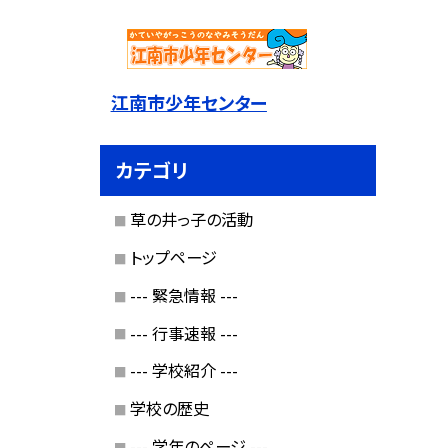
江南市少年センター
カテゴリ
草の井っ子の活動
トップページ
--- 緊急情報 ---
--- 行事速報 ---
--- 学校紹介 ---
学校の歴史
--- 学年のページ ---