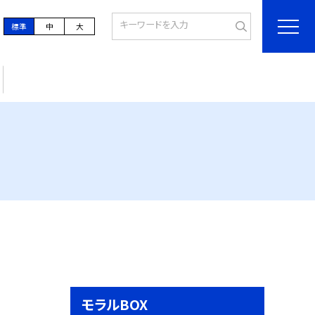
標準
中
大
モラルBOX