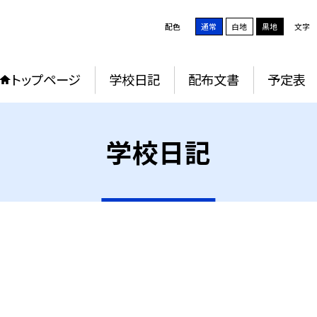
配色
通常
白地
黒地
文字
トップページ
学校日記
配布文書
予定表
学校日記