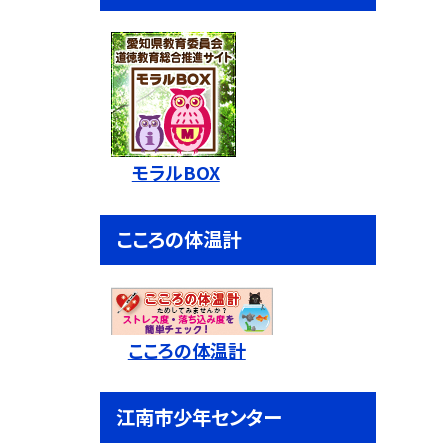
モラルBOX
こころの体温計
こころの体温計
江南市少年センター