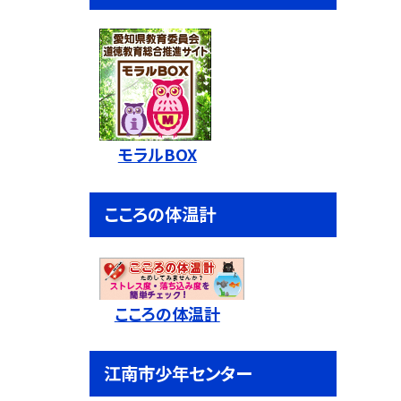
モラルBOX
こころの体温計
こころの体温計
江南市少年センター