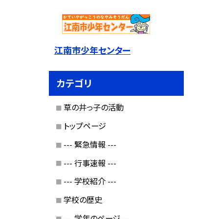
江南市少年センター
カテゴリ
草の井っ子の活動
トップページ
--- 緊急情報 ---
--- 行事速報 ---
--- 学校紹介 ---
学校の歴史
--- 学年のページ ---