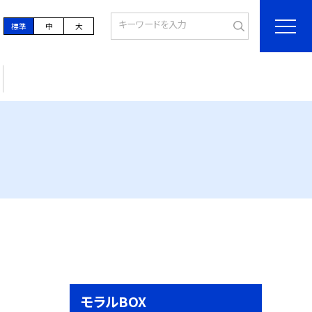
標準
中
大
モラルBOX