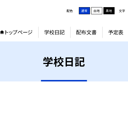
配色
通常
白地
黒地
文字
トップページ
学校日記
配布文書
予定表
学校日記