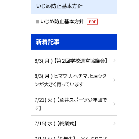
いじめ防止基本方針
いじめ防止基本方針
PDF
新着記事
8/3( 月 ) 【第２回学校運営協議会】
8/3( 月 ) ヒマワリ、ヘチマ、ヒョウタ
ンが大きく育っています
7/21( 火 ) 【草井スポーツ少年団で
す】
7/15( 水 ) 【終業式】
7/14( 火 ) 【６年生】 どんぶりこさ