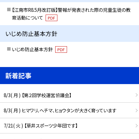
【江南市R8.5月改訂版】警報が発表された際の児童生徒の教
育活動について
PDF
いじめ防止基本方針
いじめ防止基本方針
PDF
新着記事
8/3( 月 ) 【第２回学校運営協議会】
8/3( 月 ) ヒマワリ、ヘチマ、ヒョウタンが大きく育っています
7/21( 火 ) 【草井スポーツ少年団です】