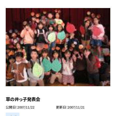
草の井っ子発表会
公開日
2007/11/22
更新日
2007/11/21