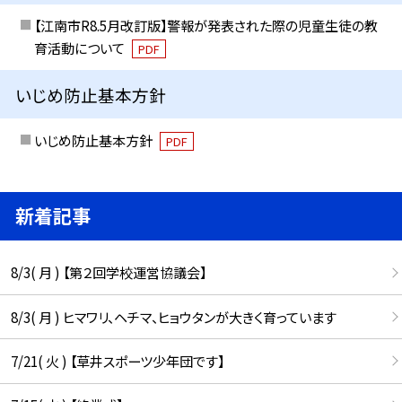
【江南市R8.5月改訂版】警報が発表された際の児童生徒の教
育活動について
PDF
いじめ防止基本方針
いじめ防止基本方針
PDF
新着記事
8/3( 月 ) 【第２回学校運営協議会】
8/3( 月 ) ヒマワリ、ヘチマ、ヒョウタンが大きく育っています
7/21( 火 ) 【草井スポーツ少年団です】