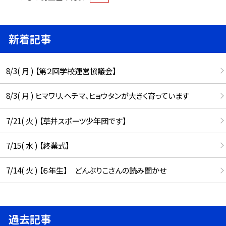
新着記事
8/3( 月 ) 【第２回学校運営協議会】
8/3( 月 ) ヒマワリ、ヘチマ、ヒョウタンが大きく育っています
7/21( 火 ) 【草井スポーツ少年団です】
7/15( 水 ) 【終業式】
7/14( 火 ) 【６年生】 どんぶりこさんの読み聞かせ
過去記事