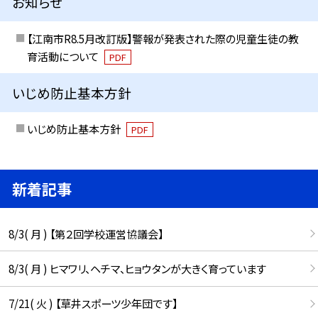
お知らせ
【江南市R8.5月改訂版】警報が発表された際の児童生徒の教
育活動について
PDF
いじめ防止基本方針
いじめ防止基本方針
PDF
新着記事
8/3( 月 ) 【第２回学校運営協議会】
8/3( 月 ) ヒマワリ、ヘチマ、ヒョウタンが大きく育っています
7/21( 火 ) 【草井スポーツ少年団です】