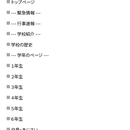
トップページ
--- 緊急情報 ---
--- 行事速報 ---
--- 学校紹介 ---
学校の歴史
--- 学年のページ ---
１年生
２年生
３年生
４年生
５年生
６年生
白鳥・あじさい