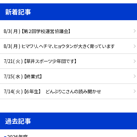
新着記事
8/3( 月 ) 【第２回学校運営協議会】
8/3( 月 ) ヒマワリ、ヘチマ、ヒョウタンが大きく育っています
7/21( 火 ) 【草井スポーツ少年団です】
7/15( 水 ) 【終業式】
7/14( 火 ) 【６年生】 どんぶりこさんの読み聞かせ
過去記事
2026年度