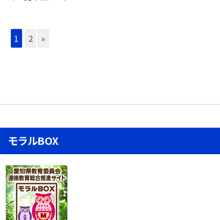
1
2
»
モラルBOX