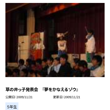
草の井っ子発表会 『夢をかなえるゾウ』
公開日
2009/11/21
更新日
2009/11/21
５年生