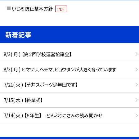
いじめ防止基本方針
PDF
新着記事
8/3( 月 ) 【第２回学校運営協議会】
8/3( 月 ) ヒマワリ、ヘチマ、ヒョウタンが大きく育っています
7/21( 火 ) 【草井スポーツ少年団です】
7/15( 水 ) 【終業式】
7/14( 火 ) 【６年生】 どんぶりこさんの読み聞かせ