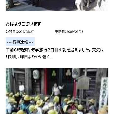
おはようございます
公開日
2009/08/27
更新日
2009/08/27
--- 行事速報 ---
午前６時起床。修学旅行２日目の朝を迎えました。 天気は
「快晴」、昨日よりやや暑く...