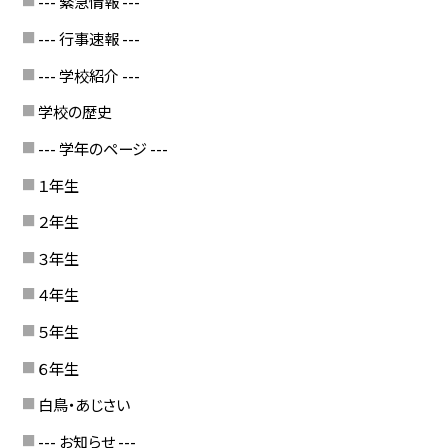
--- 緊急情報 ---
--- 行事速報 ---
--- 学校紹介 ---
学校の歴史
--- 学年のページ ---
１年生
２年生
３年生
４年生
５年生
６年生
白鳥・あじさい
--- お知らせ ---