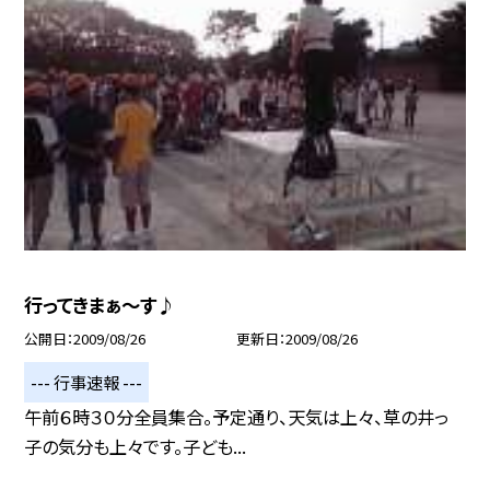
行ってきまぁ〜す♪
公開日
2009/08/26
更新日
2009/08/26
--- 行事速報 ---
午前６時３０分全員集合。予定通り、天気は上々、草の井っ
子の気分も上々です。子ども...