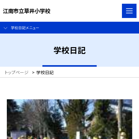
江南市立草井小学校
学校日記メニュー
学校日記
トップページ
>
学校日記