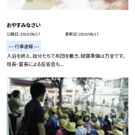
おやすみなさい
公開日
2010/06/17
更新日
2010/06/17
--- 行事速報 ---
入浴を終え、自分たちで布団を敷き、就寝準備は万全です。
班長・室長による反省会も...