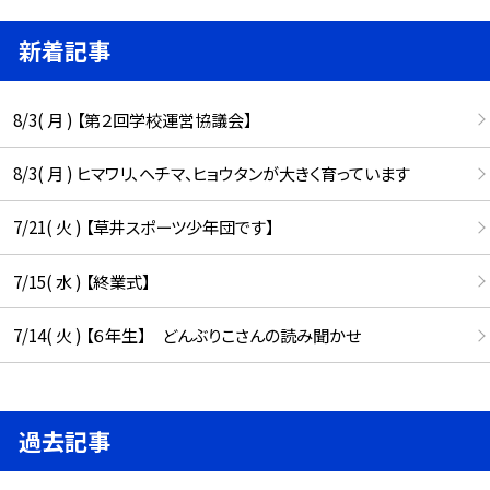
新着記事
8/3( 月 ) 【第２回学校運営協議会】
8/3( 月 ) ヒマワリ、ヘチマ、ヒョウタンが大きく育っています
7/21( 火 ) 【草井スポーツ少年団です】
7/15( 水 ) 【終業式】
7/14( 火 ) 【６年生】 どんぶりこさんの読み聞かせ
過去記事