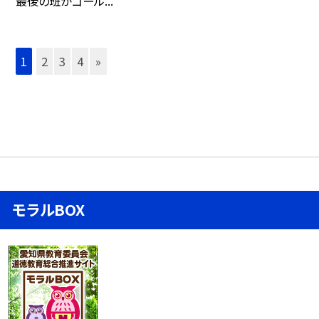
最後の班がゴール...
1
2
3
4
»
モラルBOX