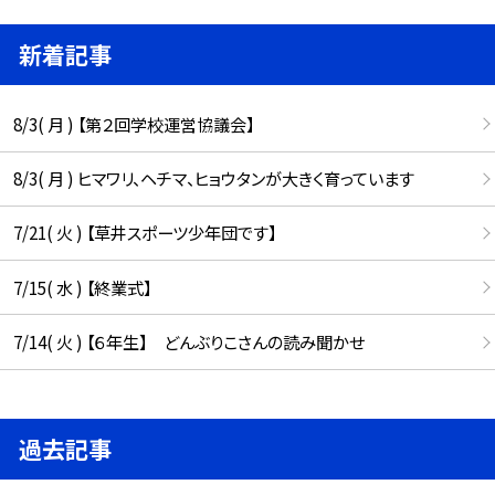
新着記事
8/3( 月 ) 【第２回学校運営協議会】
8/3( 月 ) ヒマワリ、ヘチマ、ヒョウタンが大きく育っています
7/21( 火 ) 【草井スポーツ少年団です】
7/15( 水 ) 【終業式】
7/14( 火 ) 【６年生】 どんぶりこさんの読み聞かせ
過去記事