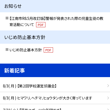
お知らせ
【江南市R8.5月改訂版】警報が発表された際の児童生徒の教
育活動について
PDF
いじめ防止基本方針
いじめ防止基本方針
PDF
新着記事
8/3( 月 ) 【第２回学校運営協議会】
8/3( 月 ) ヒマワリ、ヘチマ、ヒョウタンが大きく育っています
7/21( 火 ) 【草井スポーツ少年団です】