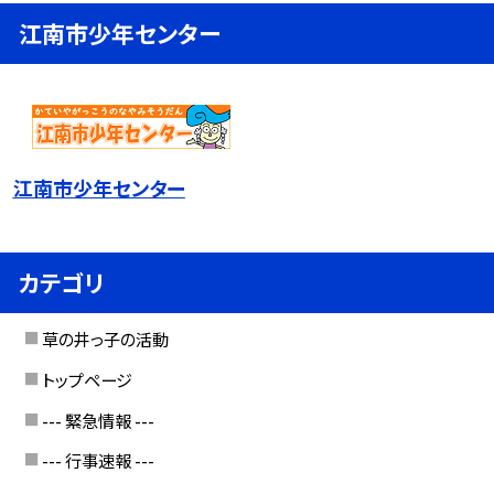
江南市少年センター
江南市少年センター
カテゴリ
草の井っ子の活動
トップページ
--- 緊急情報 ---
--- 行事速報 ---