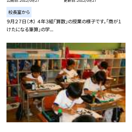
公開日
2012/09/27
更新日
2012/09/27
校長室から
９月２７日（木） ４年３組「算数」の授業の様子です。「商が１
けたになる筆算」の学...