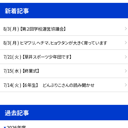
新着記事
8/3( 月 ) 【第２回学校運営協議会】
8/3( 月 ) ヒマワリ、ヘチマ、ヒョウタンが大きく育っています
7/21( 火 ) 【草井スポーツ少年団です】
7/15( 水 ) 【終業式】
7/14( 火 ) 【６年生】 どんぶりこさんの読み聞かせ
過去記事
2026年度