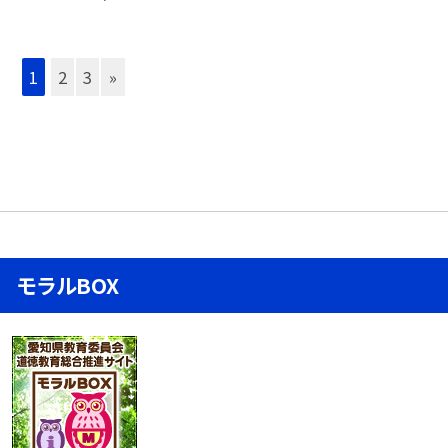
1
2
3
»
モラルBOX