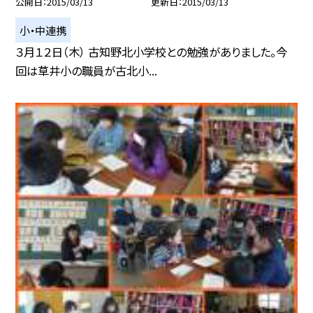
公開日
2015/03/13
更新日
2015/03/13
小・中連携
３月１２日（木） 古知野北小学校との勉強がありました。今
回は草井小の職員が古北小...