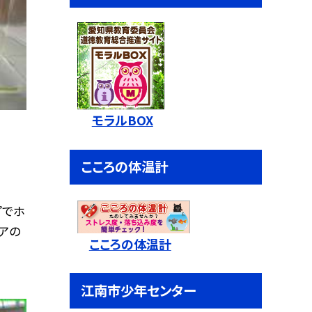
モラルBOX
こころの体温計
プでホ
アの
こころの体温計
江南市少年センター