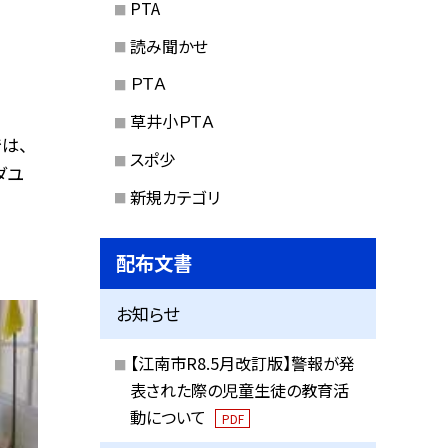
PTA
読み聞かせ
ＰＴＡ
草井小ＰＴＡ
では、
スポ少
ダユ
新規カテゴリ
配布文書
お知らせ
【江南市R8.5月改訂版】警報が発
表された際の児童生徒の教育活
動について
PDF