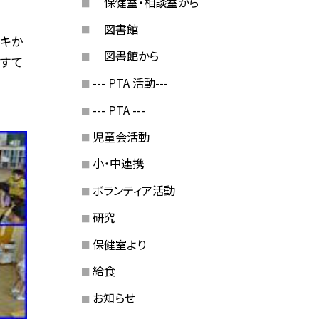
保健室・相談室から
図書館
ョキか
図書館から
、すて
--- PTA 活動---
--- PTA ---
児童会活動
小・中連携
ボランティア活動
研究
保健室より
給食
お知らせ