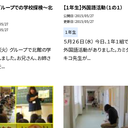
グループでの学校探検〜北
【１年生】外国語活動（１の１）
公開日
2015/05/27
更新日
2015/05/27
05/27
05/27
１年生
５月２６日（水） 今日、１年１組
（火） グループで北館の学
外国語活動がありました。カミ
ました。お兄さん、お姉さ
キコ先生が...
..