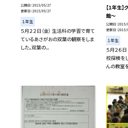
公開日
2015/05/27
【１年生】
更新日
2015/05/27
館〜
１年生
公開日
2015/
５月２２日（金） 生活科の学習で育て
更新日
2015/
ているあさがおの双葉の観察をしま
１年生
した。双葉の...
５月２６日
校探検をし
んの教室を.