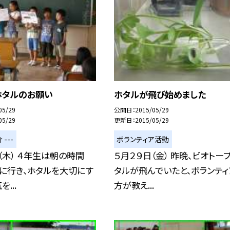
ホタルのお願い
ホタルが飛び始めました
05/29
公開日
2015/05/29
05/29
更新日
2015/05/29
 ---
ボランティア活動
（木） ４年生は朝の時間
５月２９日（金） 昨晩、ビオトー
に行き、ホタルを大切にす
タルが飛んでいたと、ボランティ
...
方が教え...