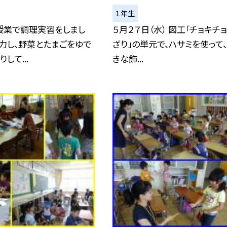
１年生
授業で調理実習をしまし
５月２７日（水） 図工「チョキチ
力し、野菜とたまごをゆで
ざり」の単元で、ハサミを使って
して...
きな飾...