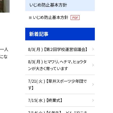
いじめ防止基本方針
いじめ防止基本方針
PDF
新着記事
人一人
8/3( 月 ) 【第２回学校運営協議会】
にな
8/3( 月 ) ヒマワリ、ヘチマ、ヒョウタ
ンが大きく育っています
7/21( 火 ) 【草井スポーツ少年団で
す】
7/15( 水 ) 【終業式】
7/14( 火 ) 【６年生】 どんぶりこさ