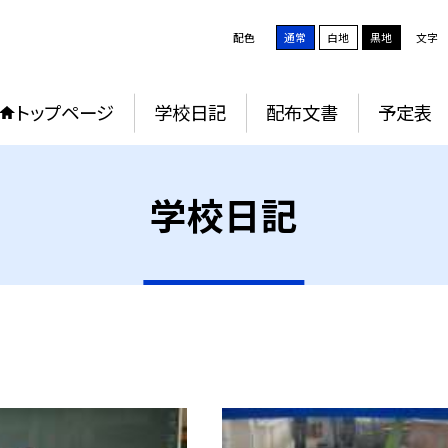
配色
通常
白地
黒地
文字
トップページ
学校日記
配布文書
予定表
学校日記