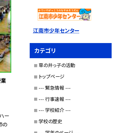
江南市少年センター
カテゴリ
草の井っ子の活動
トップページ
授業
--- 緊急情報 ---
--- 行事速報 ---
--- 学校紹介 ---
盤ハー
学校の歴史
師の
--- 学年のページ ---