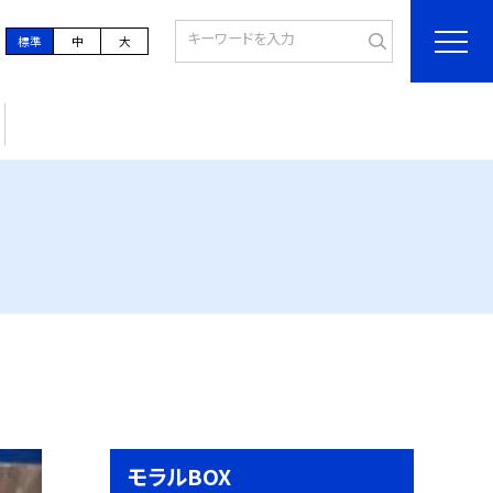
標準
中
大
モラルBOX