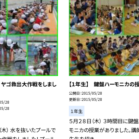
 ヤゴ救出大作戦をしまし
【１年生】 鍵盤ハーモニカの
公開日
2015/05/28
更新日
2015/05/28
05/28
05/28
１年生
５月２８日（木） ３時間目に鍵
（木） 水を抜いたプールで
モニカの授業がありました。講
作戦をしました！ プール
先生を招き、...