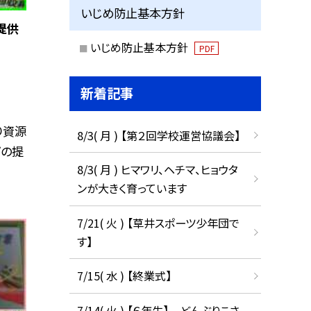
いじめ防止基本方針
提供
いじめ防止基本方針
PDF
新着記事
り資源
8/3( 月 ) 【第２回学校運営協議会】
プの提
8/3( 月 ) ヒマワリ、ヘチマ、ヒョウタ
ンが大きく育っています
7/21( 火 ) 【草井スポーツ少年団で
す】
7/15( 水 ) 【終業式】
7/14( 火 ) 【６年生】 どんぶりこさ