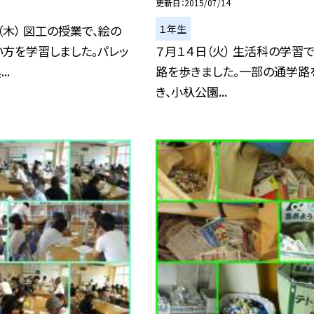
更新日
2015/07/14
１年生
（木） 図工の授業で、絵の
方を学習しました。パレッ
７月１４日（火） 生活科の学習
..
路を歩きました。一部の通学路
き、小杁公園...