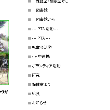
保健室・相談室から
図書館
図書館から
--- PTA 活動---
--- PTA ---
児童会活動
小・中連携
ボランティア活動
研究
保健室より
つうが
給食
お知らせ