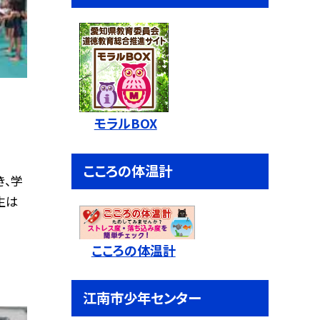
モラルBOX
こころの体温計
き、学
生は
こころの体温計
江南市少年センター