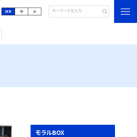
標準
中
大
モラルBOX