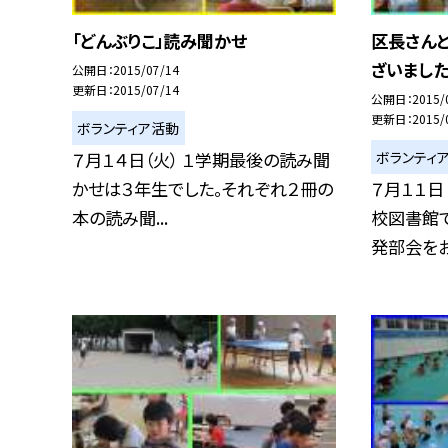
「どんぶりこ」読み聞かせ
区長さんと
ざいました
公開日
2015/07/14
更新日
2015/07/14
公開日
2015/
更新日
2015/
ボランティア活動
ボランティ
７月１４日（火） １学期最後の読み聞
かせは３年生でした。それぞれ２冊の
７月１１日
本の読み聞...
校図書館
発部会をお