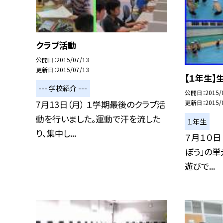
クラブ活動
公開日
2015/07/13
更新日
2015/07/13
【１年生】
--- 学校紹介 ---
公開日
2015/
7月13日（月） １学期最後のクラブ活
更新日
2015/
動を行いました。運動で汗を流した
１年生
り、集中し...
７月１０日
ぼう」の単
遊びで...