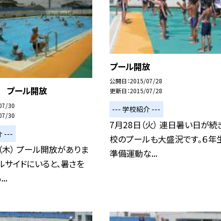
プール開放
公開日
2015/07/28
日 プール開放
更新日
2015/07/28
07/30
--- 学校紹介 ---
07/30
7月28日（火） 連日暑い日が続
 ---
校のプールも大盛況です。６年
（木） プール開放がありま
準備運動な...
ルサイドにいると、暑さを
..