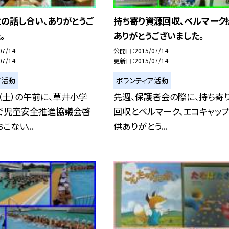
の話し合い、ありがとうご
持ち寄り資源回収、ベルマーク
。
ありがとうございました。
07/14
公開日
2015/07/14
07/14
更新日
2015/07/14
ア活動
ボランティア活動
（土）の午前に、草井小学
先週、保護者会の際に、持ち寄
で児童安全推進協議会啓
回収とベルマーク、エコキャッ
こない...
供ありがとう...