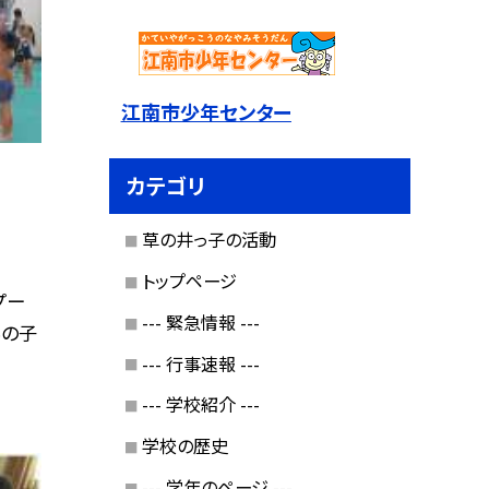
江南市少年センター
カテゴリ
草の井っ子の活動
トップページ
プー
--- 緊急情報 ---
んの子
--- 行事速報 ---
--- 学校紹介 ---
学校の歴史
--- 学年のページ ---