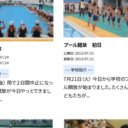
プール開放 初日
放
公開日
2015/07/21
07/24
更新日
2015/07/21
07/24
--- 学校紹介 ---
 ---
7月21日（火） 今日から学校の
（金） 雨で２日間中止になっ
ル開放が始まりました。たくさ
開放が今日やっとできまし
どもたちが...
.