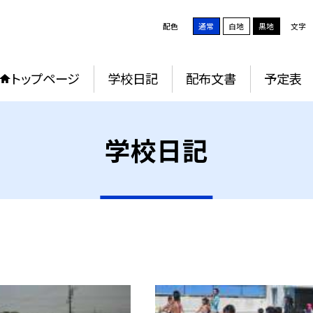
配色
通常
白地
黒地
文字
トップページ
学校日記
配布文書
予定表
学校日記