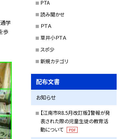
PTA
読み聞かせ
で通学
ＰＴＡ
を歩
草井小ＰＴＡ
スポ少
新規カテゴリ
配布文書
お知らせ
【江南市R8.5月改訂版】警報が発
表された際の児童生徒の教育活
動について
PDF