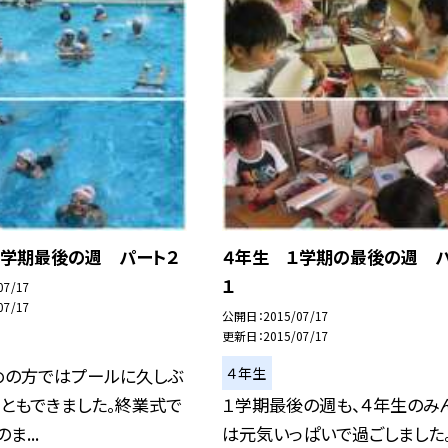
１学期最後の週 パート２
４年生 １学期の最後の週 
１
07/17
07/17
公開日
2015/07/17
更新日
2015/07/17
４年生
めの方ではプールに久しぶ
ともできました。終業式で
１学期最後の週も、４年生のみ
ま...
は元気いっぱいで過ごしました