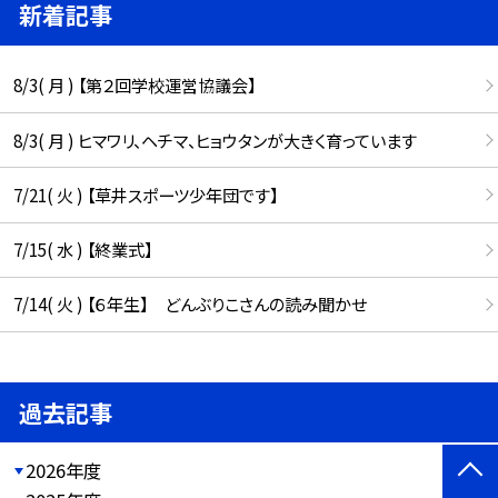
新着記事
8/3( 月 ) 【第２回学校運営協議会】
8/3( 月 ) ヒマワリ、ヘチマ、ヒョウタンが大きく育っています
7/21( 火 ) 【草井スポーツ少年団です】
7/15( 水 ) 【終業式】
7/14( 火 ) 【６年生】 どんぶりこさんの読み聞かせ
過去記事
2026年度