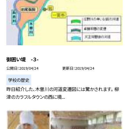
御囲い堤 -３-
公開日
2019/04/24
更新日
2019/04/24
学校の歴史
昨日紹介した、木曽川の河道変遷図には驚かされます。 柳
津のカラフルタウンの西に境...