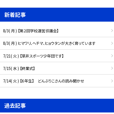
新着記事
8/3( 月 ) 【第２回学校運営協議会】
8/3( 月 ) ヒマワリ、ヘチマ、ヒョウタンが大きく育っています
7/21( 火 ) 【草井スポーツ少年団です】
7/15( 水 ) 【終業式】
7/14( 火 ) 【６年生】 どんぶりこさんの読み聞かせ
過去記事