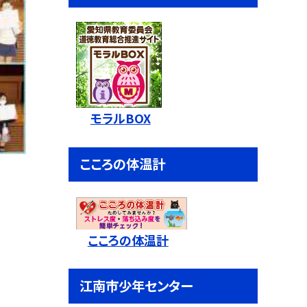
モラルBOX
こころの体温計
こころの体温計
江南市少年センター