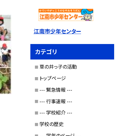
江南市少年センター
カテゴリ
草の井っ子の活動
トップページ
--- 緊急情報 ---
--- 行事速報 ---
--- 学校紹介 ---
学校の歴史
--- 学年のページ ---