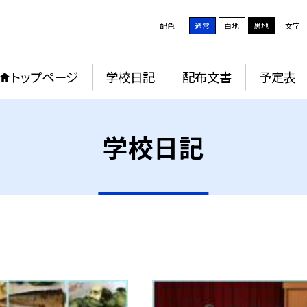
配色
通常
白地
黒地
文字
トップページ
学校日記
配布文書
予定表
学校日記