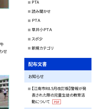
PTA
読み聞かせ
ＰＴＡ
草井小ＰＴＡ
スポ少
、牛
新規カテゴリ
わせ
配布文書
お知らせ
【江南市R8.5月改訂版】警報が発
表された際の児童生徒の教育活
動について
PDF