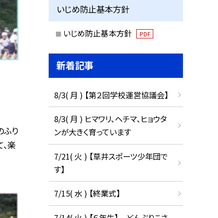
いじめ防止基本方針
いじめ防止基本方針
PDF
新着記事
8/3( 月 ) 【第２回学校運営協議会】
8/3( 月 ) ヒマワリ、ヘチマ、ヒョウタ
のふり
ンが大きく育っています
て、楽
7/21( 火 ) 【草井スポーツ少年団で
す】
7/15( 水 ) 【終業式】
7/14( 火 ) 【６年生】 どんぶりこさ