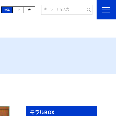
標準
中
大
モラルBOX