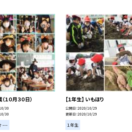
（１０月３０日）
【１年生】 いもほり
10/30
公開日
2020/10/29
10/30
更新日
2020/10/29
 ---
１年生