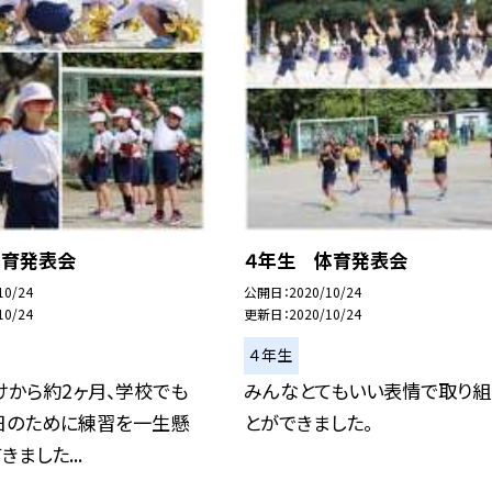
体育発表会
４年生 体育発表会
10/24
公開日
2020/10/24
10/24
更新日
2020/10/24
４年生
けから約2ヶ月、学校でも
みんなとてもいい表情で取り組
日のために練習を一生懸
とができました。
ました...