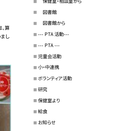
保健室・相談室から
図書館
図書館から
は、算
--- PTA 活動---
まし
--- PTA ---
児童会活動
小・中連携
ボランティア活動
研究
保健室より
給食
お知らせ