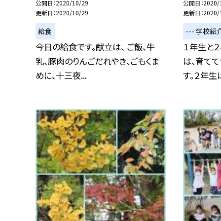
公開日
2020/10/29
公開日
2020/
更新日
2020/10/29
更新日
2020/
給食
--- 学校紹介
今日の給食です。献立は、 ご飯、牛
１年生と２
乳、豚肉のりんごだれやき、ごもくま
は、育て
めに、十三夜...
す。２年生は、