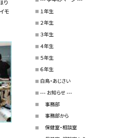
ほり
１年生
イモ
２年生
３年生
４年生
５年生
６年生
白鳥・あじさい
--- お知らせ ---
事務部
事務部から
保健室・相談室