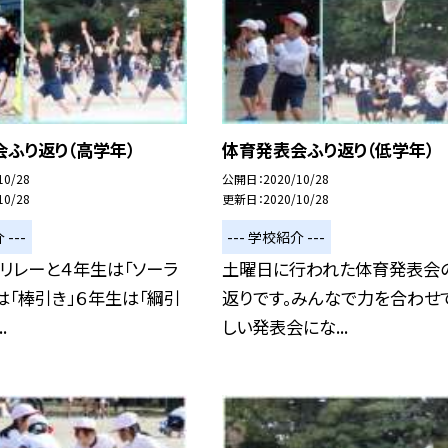
ふり返り（高学年）
体育発表会ふり返り（低学年）
10/28
公開日
2020/10/28
10/28
更新日
2020/10/28
 ---
--- 学校紹介 ---
リレーと４年生は「ソーラ
土曜日に行われた体育発表会
は「棒引き」６年生は「綱引
返りです。みんなで力を合わせ
.
しい発表会にな...