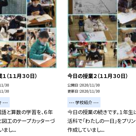
１（１１月３０日）
今日の授業２（１１月３０日）
11/30
公開日
2020/11/30
11/30
更新日
2020/11/30
 ---
--- 学校紹介 ---
国語と算数の学習を、６年
今日の授業の続きです。１年生
と図工のテープカッターづ
活科で「わたしの一日」をプリン
まし...
作成していまし...