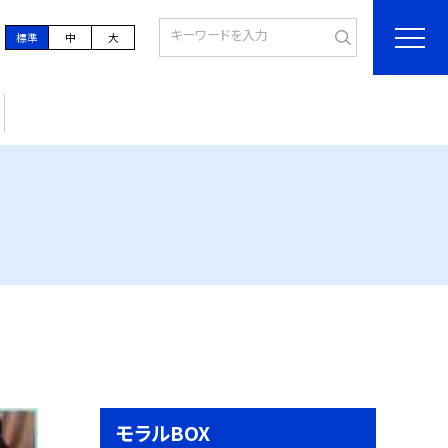
標準
中
大
モラルBOX