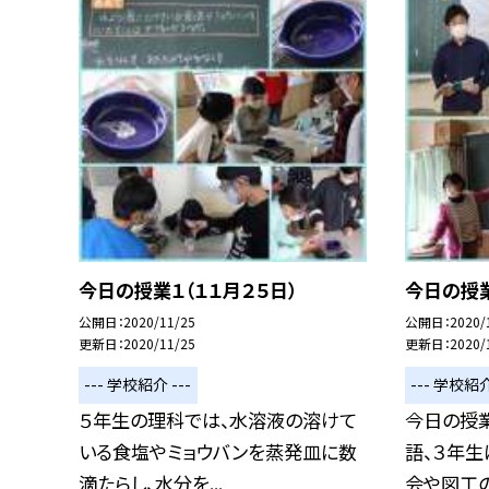
今日の授業１（１１月２５日）
今日の授業
公開日
2020/11/25
公開日
2020/
更新日
2020/11/25
更新日
2020/
--- 学校紹介 ---
--- 学校紹介
５年生の理科では、水溶液の溶けて
今日の授
いる食塩やミョウバンを蒸発皿に数
語、３年生
滴たらし、水分を...
会や図工の