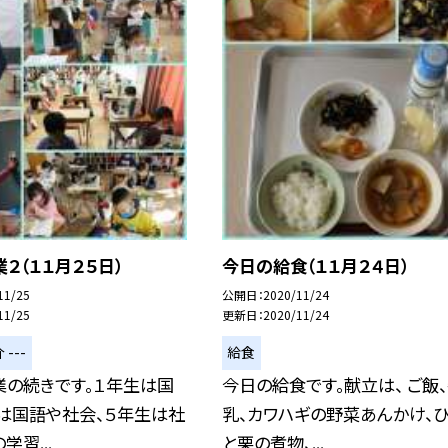
２（１１月２５日）
今日の給食（１１月２４日）
11/25
公開日
2020/11/24
11/25
更新日
2020/11/24
 ---
給食
業の続きです。１年生は国
今日の給食です。献立は、 ご飯
は国語や社会、５年生は社
乳、カワハギの野菜あんかけ、
学習...
と栗の煮物、...