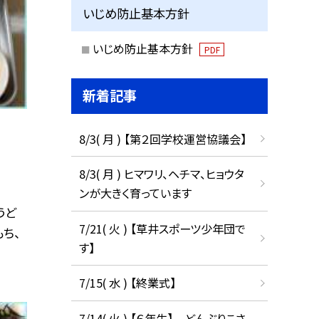
いじめ防止基本方針
いじめ防止基本方針
PDF
新着記事
8/3( 月 ) 【第２回学校運営協議会】
8/3( 月 ) ヒマワリ、ヘチマ、ヒョウタ
ンが大きく育っています
うど
7/21( 火 ) 【草井スポーツ少年団で
ち、
す】
7/15( 水 ) 【終業式】
7/14( 火 ) 【６年生】 どんぶりこさ