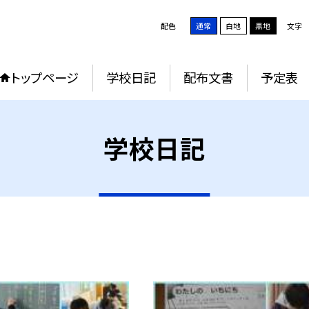
配色
通常
白地
黒地
文字
トップページ
学校日記
配布文書
予定表
学校日記