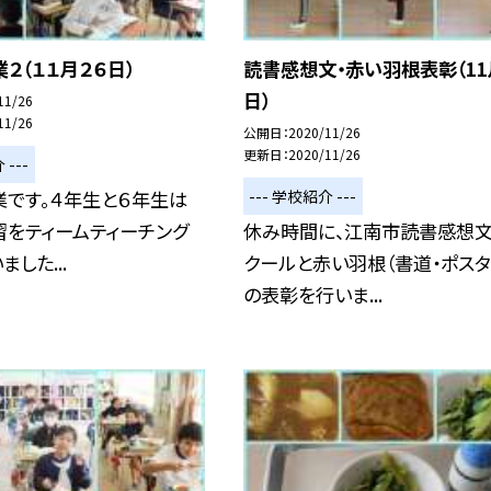
２（１１月２６日）
読書感想文・赤い羽根表彰（11
日）
11/26
11/26
公開日
2020/11/26
更新日
2020/11/26
 ---
--- 学校紹介 ---
業です。４年生と６年生は
習をティームティーチング
休み時間に、江南市読書感想
した...
クールと赤い羽根（書道・ポスタ
の表彰を行いま...