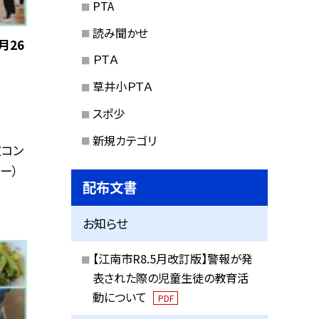
PTA
読み聞かせ
月26
ＰＴＡ
草井小ＰＴＡ
スポ少
新規カテゴリ
文コン
ー）
配布文書
お知らせ
【江南市R8.5月改訂版】警報が発
表された際の児童生徒の教育活
動について
PDF