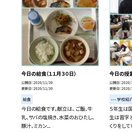
今日の給食（１１月３０日）
今日の授業
公開日
2020/11/30
公開日
2020/
更新日
2020/11/30
更新日
2020/
給食
--- 学校紹介
今日の給食です。献立は、 ご飯、牛
５年生は
乳、サバの塩焼き、水菜のおひたし、
生は習字
豚汁、ミカン...
くりをしてい