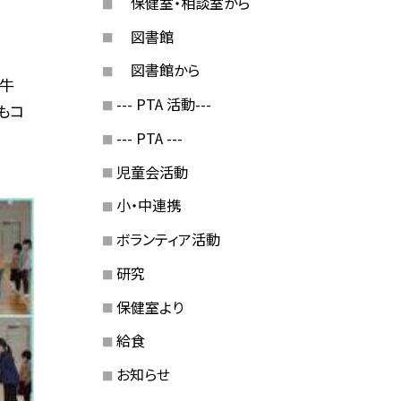
保健室・相談室から
図書館
図書館から
、牛
--- PTA 活動---
もコ
--- PTA ---
児童会活動
小・中連携
ボランティア活動
研究
保健室より
給食
お知らせ