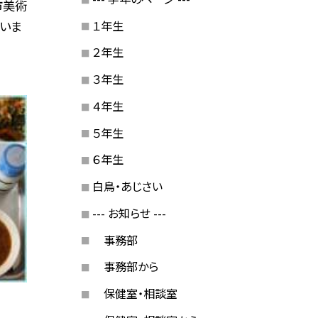
市美術
１年生
行いま
２年生
３年生
４年生
５年生
６年生
白鳥・あじさい
--- お知らせ ---
事務部
事務部から
保健室・相談室