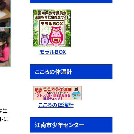
モラルBOX
こころの体温計
こころの体温計
は生
トに
江南市少年センター