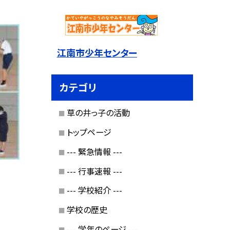
江南市少年センター
カテゴリ
草の井っ子の活動
トップページ
--- 緊急情報 ---
--- 行事速報 ---
--- 学校紹介 ---
学校の歴史
--- 学年のページ ---