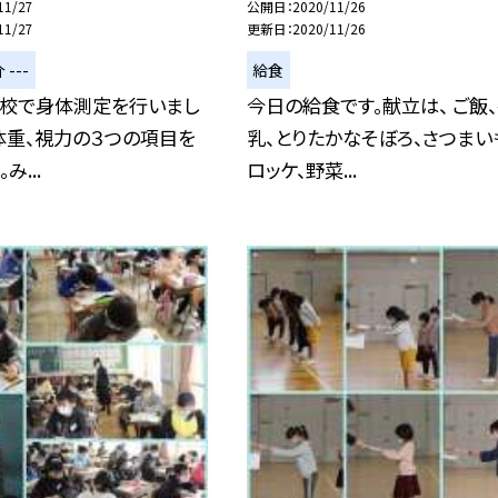
11/27
公開日
2020/11/26
11/27
更新日
2020/11/26
 ---
給食
全校で身体測定を行いまし
今日の給食です。献立は、 ご飯
体重、視力の３つの項目を
乳、とりたかなそぼろ、さつまい
み...
ロッケ、野菜...