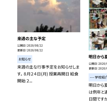
来週の主な予定
公開日
2020/08/22
更新日
2020/08/22
明日から夏
お知らせ
公開日
2020/
来週の主な行事予定をお知らせしま
更新日
2020/
す。 ８月２４日(月) 授業再開日 給食
--- 学校紹介
開始 ２...
明日から
は例年と違
日間ですが思