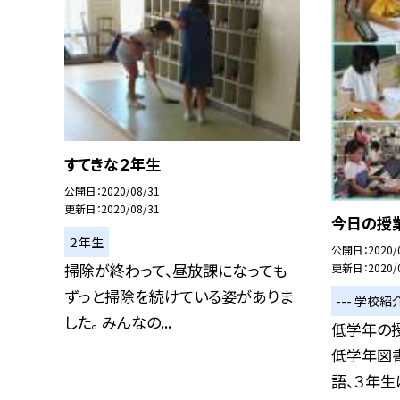
すてきな２年生
公開日
2020/08/31
更新日
2020/08/31
今日の授業
２年生
公開日
2020/
掃除が終わって、昼放課になっても
更新日
2020/
ずっと掃除を続けている姿がありま
--- 学校紹介
した。 みんなの...
低学年の授
低学年図
語、３年生は