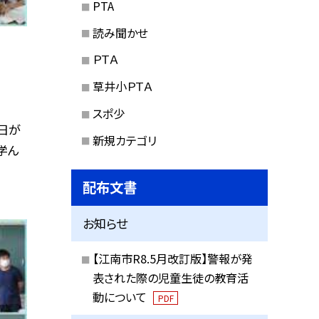
PTA
読み聞かせ
ＰＴＡ
草井小ＰＴＡ
スポ少
日が
新規カテゴリ
学ん
配布文書
お知らせ
【江南市R8.5月改訂版】警報が発
表された際の児童生徒の教育活
動について
PDF