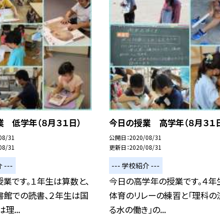
 低学年（８月３１日）
今日の授業 高学年（８月３１
08/31
公開日
2020/08/31
08/31
更新日
2020/08/31
 ---
--- 学校紹介 ---
業です。１年生は算数と、
今日の高学年の授業です。４年
書館での読書、２年生は国
体育のリレーの練習と「理科の
理...
る水の働き」の...