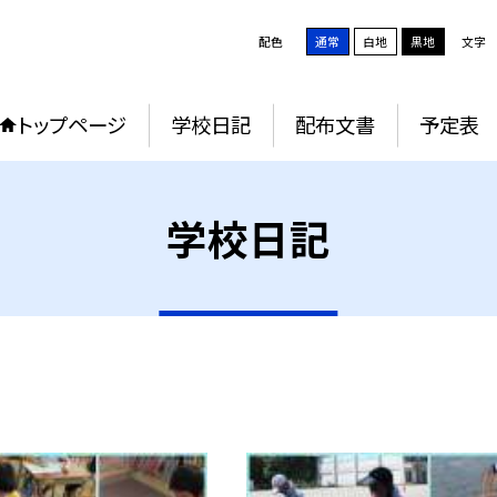
配色
通常
白地
黒地
文字
トップページ
学校日記
配布文書
予定表
学校日記