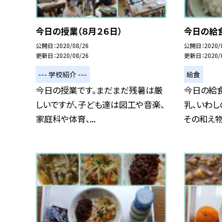
今日の授業（８月２６日）
今日の給食
公開日
2020/08/26
公開日
2020/
更新日
2020/08/26
更新日
2020/
--- 学校紹介 ---
給食
今日の授業です。まだまだ残暑は厳
今日の給食
しいですが、子ども達は図工や音楽、
乳、いわし
家庭科や体育、...
その和え物、