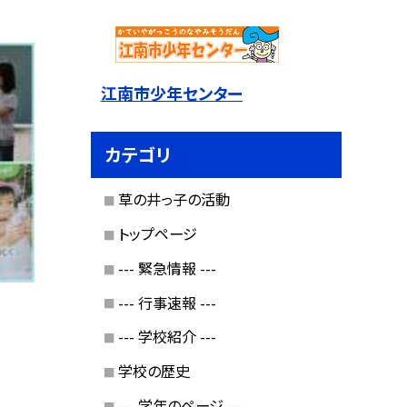
江南市少年センター
カテゴリ
草の井っ子の活動
トップページ
--- 緊急情報 ---
--- 行事速報 ---
--- 学校紹介 ---
学校の歴史
--- 学年のページ ---