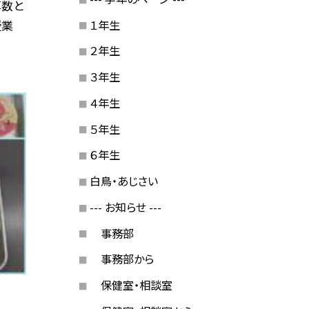
算数と
１年生
授業
２年生
３年生
４年生
５年生
６年生
白鳥・あじさい
--- お知らせ ---
事務部
事務部から
保健室・相談室