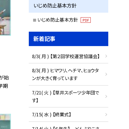
いじめ防止基本方針
いじめ防止基本方針
PDF
新着記事
8/3( 月 ) 【第２回学校運営協議会】
8/3( 月 ) ヒマワリ、ヘチマ、ヒョウタ
が始
ンが大きく育っています
学期
7/21( 火 ) 【草井スポーツ少年団で
す】
7/15( 水 ) 【終業式】
7/14( 火 ) 【６年生】 どんぶりこさ