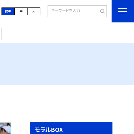
標準
中
大
モラルBOX