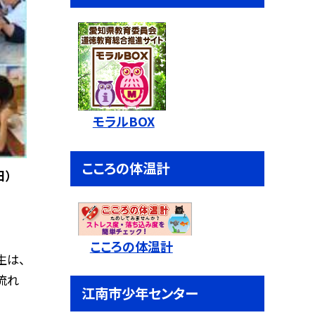
モラルBOX
こころの体温計
日）
こころの体温計
生は、
流れ
江南市少年センター