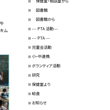
保健室・相談室から
図書館
図書館から
、牛
--- PTA 活動---
、キム
--- PTA ---
児童会活動
小・中連携
ボランティア活動
研究
保健室より
給食
お知らせ