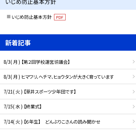
いじめ防止基本方針
いじめ防止基本方針
PDF
新着記事
8/3( 月 ) 【第２回学校運営協議会】
8/3( 月 ) ヒマワリ、ヘチマ、ヒョウタンが大きく育っています
7/21( 火 ) 【草井スポーツ少年団です】
7/15( 水 ) 【終業式】
7/14( 火 ) 【６年生】 どんぶりこさんの読み聞かせ