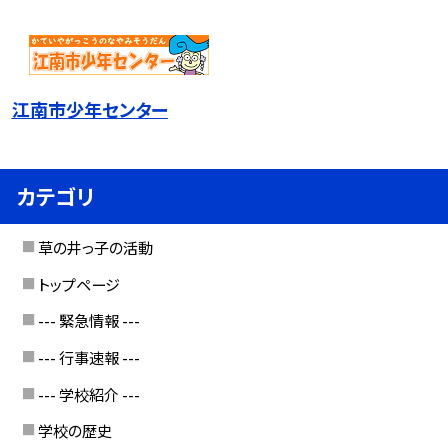
江南市少年センター
カテゴリ
草の井っ子の活動
トップページ
--- 緊急情報 ---
--- 行事速報 ---
--- 学校紹介 ---
学校の歴史