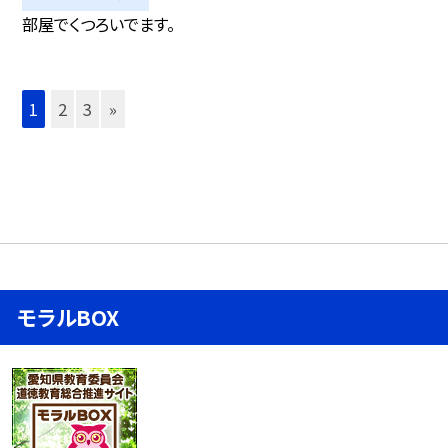
部屋でくつろいでます。
1
2
3
»
モラルBOX