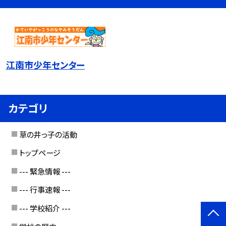
江南市少年センター
カテゴリ
草の井っ子の活動
トップページ
--- 緊急情報 ---
--- 行事速報 ---
--- 学校紹介 ---