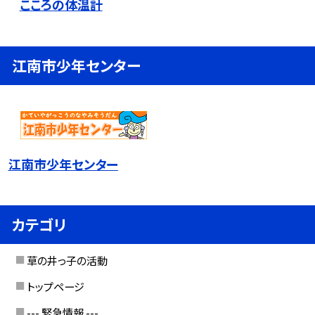
こころの体温計
江南市少年センター
江南市少年センター
カテゴリ
草の井っ子の活動
トップページ
--- 緊急情報 ---