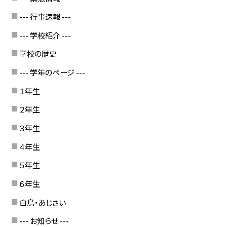
--- 行事速報 ---
--- 学校紹介 ---
学校の歴史
--- 学年のページ ---
１年生
２年生
３年生
４年生
５年生
６年生
白鳥・あじさい
--- お知らせ ---