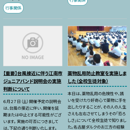
行事関係
行事関係
【重要】台風接近に伴う江南市
薬物乱用防止教室を実施しま
ジュニアバンド説明会の実施
した（全校生徒対象）
判断について
本日は、薬物乱用の危険性や、誘
いを受けたり好奇心で薬物に手を
６月２７日（土）開催予定の説明会
出したりすることが、その人の人生
は、台風の接近に伴い、開催を延
さえも左右させてしまうその「恐ろ
期または中止とする可能性がござ
しさ」について全校生徒で知りまし
います。 実施の可否につきまして
た。名古屋ダルクのお三方の経験
は、下記の通り判断いたします。