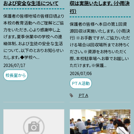
および安全な生活について
収は実施いたします。（小雨決
行）
保護者の皆様地域の皆様日頃より
本校の教育活動へのご理解とご協
保護者の皆様へ本日の第１回資
力をいただき、心より感謝申し上
源回収は実施いたします。（小雨決
げます。夏季休業中の学校への連
行）※お手数ですが、ご協力いただ
絡体制、および生徒の安全な生活
ける場合は回収場所までお持ちく
について、以下のとおりお知らせい
ださい。※資源をお持ちいただく
たします。◆学校へ...
際、本校駐車場へお車でお越しい
2026/07/17
ただけます。※保護...
2026/07/06
校長室から
ＰＴＡ活動
ＰＴＡ