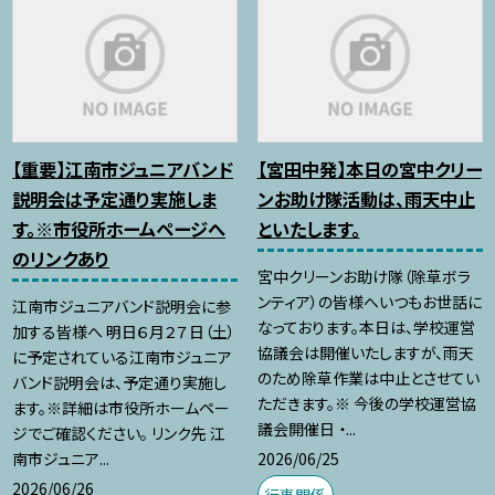
【重要】江南市ジュニアバンド
【宮田中発】本日の宮中クリー
説明会は予定通り実施しま
ンお助け隊活動は、雨天中止
す。※市役所ホームページへ
といたします。
のリンクあり
宮中クリーンお助け隊（除草ボラ
ンティア）の皆様へいつもお世話に
江南市ジュニアバンド説明会に参
なっております。本日は、学校運営
加する皆様へ 明日６月２７日（土）
協議会は開催いたしますが、雨天
に予定されている江南市ジュニア
のため除草作業は中止とさせてい
バンド説明会は、予定通り実施し
ただきます。※ 今後の学校運営協
ます。※詳細は市役所ホームペー
議会開催日 ・...
ジでご確認ください。 リンク先 江
2026/06/25
南市ジュニア...
2026/06/26