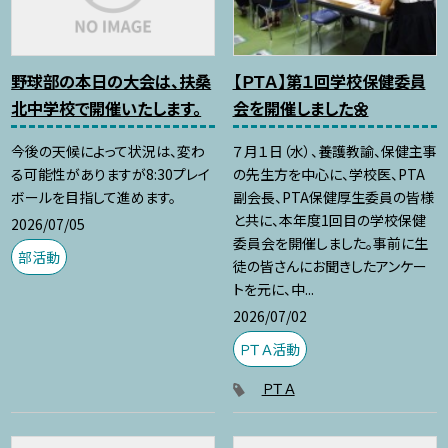
野球部の本日の大会は、扶桑
【ＰＴＡ】第１回学校保健委員
北中学校で開催いたします。
会を開催しました🌼
今後の天候によって状況は、変わ
７月１日（水）、養護教諭、保健主事
る可能性がありますが8:30プレイ
の先生方を中心に、学校医、PTA
ボールを目指して進めます。
副会長、PTA保健厚生委員の皆様
と共に、本年度1回目の学校保健
2026/07/05
委員会を開催しました。事前に生
部活動
徒の皆さんにお聞きしたアンケー
トを元に、中...
2026/07/02
ＰＴＡ活動
ＰＴＡ