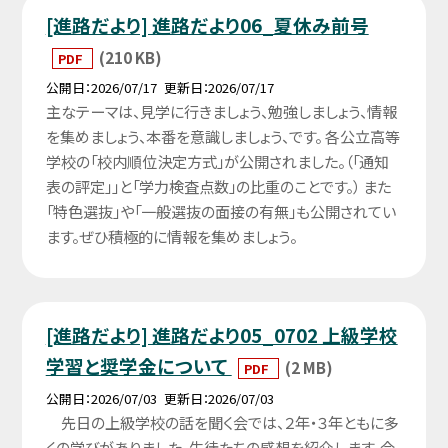
[進路だより] 進路だより06_夏休み前号
(210 KB)
PDF
公開日
2026/07/17
更新日
2026/07/17
主なテーマは、見学に行きましょう、勉強しましょう、情報
を集めましょう、本番を意識しましょう、です。 各公立高等
学校の「校内順位決定方式」が公開されました。（「通知
表の評定」」と「学力検査点数」の比重のことです。） また
「特色選抜」や「一般選抜の面接の有無」も公開されてい
ます。ぜひ積極的に情報を集めましょう。
[進路だより] 進路だより05_0702 上級学校
学習と奨学金について
(2 MB)
PDF
公開日
2026/07/03
更新日
2026/07/03
先日の上級学校の話を聞く会では、２年・３年ともに多
くの学びがありました。生徒たちの感想を紹介します。今