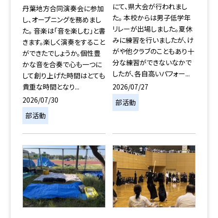
にて、県大会が行われまし
丹葉地方合同演奏会に参加
た。 本校からは男子低学年
し、オープニングを務めまし
リレーが出場しました。夏休
た。 音楽は「音を楽しむ」と書
みに練習を行いましたが、け
きます。楽しく演奏をすること
がや他クラブのこともあり十
ができたでしょうか。個性豊
分な練習ができないなかで
かな音を合奏で心も一つに
したが、各自高いパフォー...
して創り上げた時間はとても
2026/07/27
貴重な時間となり...
2026/07/30
部活動
部活動