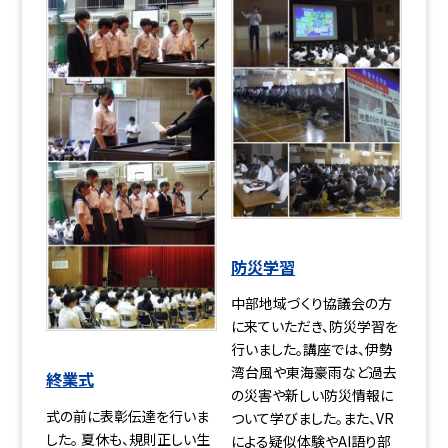
防災学習
中部地域づくり協議会の方
に来ていただき、防災学習を
行いました。講座では、伊勢
湾台風や東海豪雨など過去
終業式
の災害や新しい防災情報に
式の前に表彰伝達を行いま
ついて学びました。また、VR
した。 夏休も、規則正しい生
による疑似体験やAI語り部