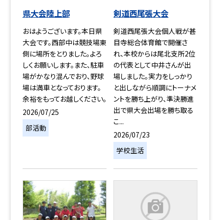
県大会陸上部
剣道西尾張大会
おはようございます。本日県
剣道西尾張大会個人戦が甚
大会です。西部中は競技場東
目寺総合体育館で開催さ
側に場所をとりました。よろ
れ、本校からは尾北支所2位
しくお願いします。また、駐車
の代表として中井さんが出
場がかなり混んでおり、野球
場しました。実力をしっかり
場は満車となっております。
と出しながら順調にトーナメ
余裕をもってお越しください。
ントを勝ち上がり、準決勝進
出で県大会出場を勝ち取る
2026/07/25
こ...
部活動
2026/07/23
学校生活