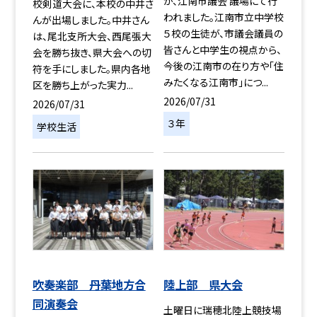
が、江南市議会 議場にて行
校剣道大会に、本校の中井さ
われました。江南市立中学校
んが出場しました。中井さん
５校の生徒が、市議会議員の
は、尾北支所大会、西尾張大
皆さんと中学生の視点から、
会を勝ち抜き、県大会への切
今後の江南市の在り方や「住
符を手にしました。県内各地
みたくなる江南市」につ...
区を勝ち上がった実力...
2026/07/31
2026/07/31
３年
学校生活
吹奏楽部 丹葉地方合
陸上部 県大会
同演奏会
土曜日に瑞穂北陸上競技場