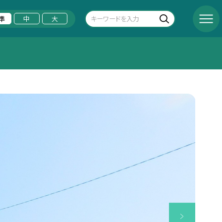
準
中
大