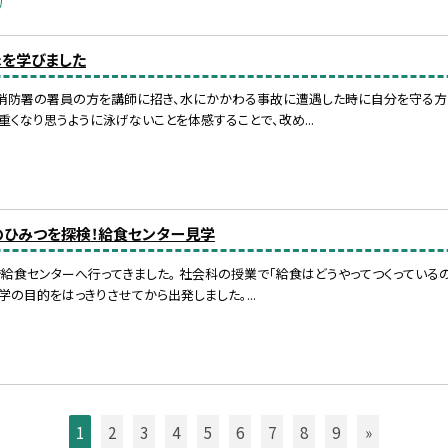
泳を学びました
南消防署の署員の方を講師に招き、水にかかわる事故に遭遇した時に自分を守る方
重くなり思うように泳げないことを体感することで、改め...
のひみつを探検！給食センター見学
給食センターへ行ってきました。 社会科の授業で「給食はどうやってつくっているの
学の目的をはっきりさせてから出発しました。...
1
2
3
4
5
6
7
8
9
»