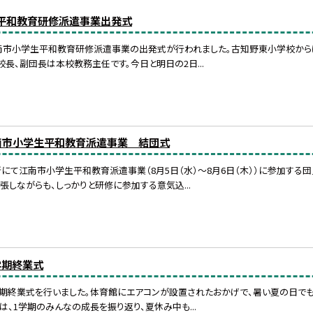
平和教育研修派遣事業出発式
江南市小学生平和教育研修派遣事業の出発式が行われました。古知野東小学校からは
長、副団長は本校教務主任です。今日と明日の2日...
南市小学生平和教育派遣事業 結団式
にて江南市小学生平和教育派遣事業（8月5日（水）～8月6日（木））に参加する
張しながらも、しっかりと研修に参加する意気込...
学期終業式
1学期終業式を行いました。体育館にエアコンが設置されたおかげで、暑い夏の日で
は、1学期のみんなの成長を振り返り、夏休み中も...