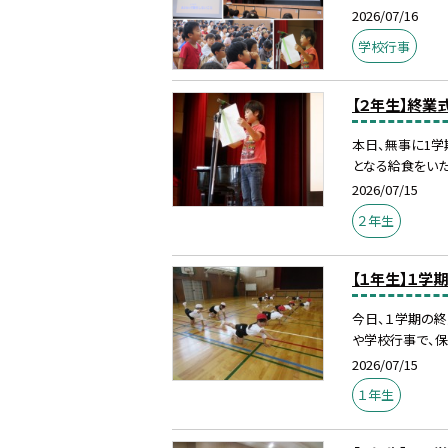
2026/07/16
学校行事
【２年生】終業
本日、無事に1学
となる給食をいただ
2026/07/15
２年生
【１年生】１学
今日、１学期の終
や学校行事で、保
2026/07/15
１年生