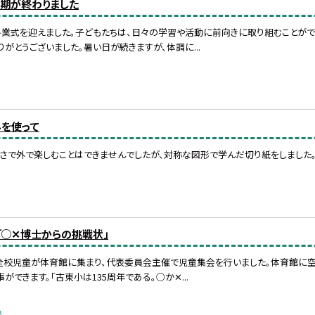
学期が終わりました
終業式を迎えました。子どもたちは、日々の学習や活動に前向きに取り組むことがで
りがとうございました。暑い日が続きますが、体調に...
みを使って
さで外で楽しむことはできませんでしたが、対称な図形で学んだ切り紙をしました
「○✕博士からの挑戦状」
は、全校児童が体育館に集まり、代表委員会主催で児童集会を行いました。体育館
ができます。「古東小は135周年である。○か✕...