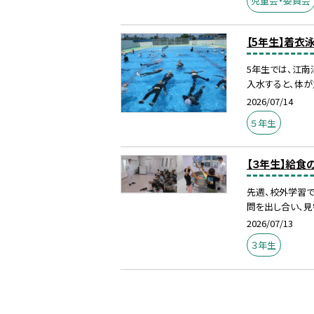
児童会・委員会
【5年生】着衣
5年生では、江
入水すると、体が
2026/07/14
５年生
【３年生】給食
先週、校外学習で
問を出し合い、見
2026/07/13
３年生