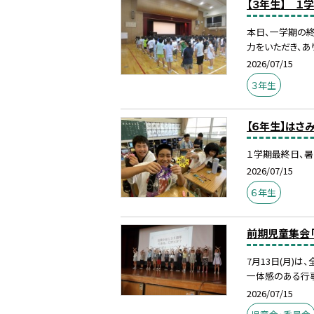
【３年生】 １
本日、一学期の
力をいただき、あ
2026/07/15
３年生
【６年生】はさ
１学期最終日、暑
2026/07/15
６年生
前期児童集会
7月13日(月)
一体感のある行事
2026/07/15