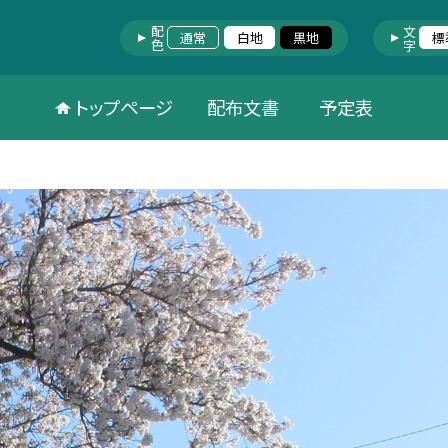
配色
文字
通常
白地
黒地
標
トップページ
配布文書
予定表