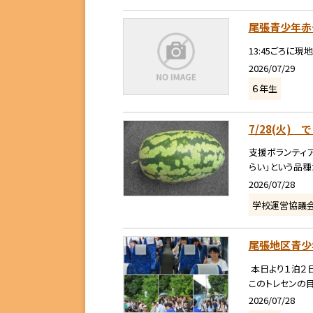
尾張青少年赤
13:45ごろに
2026/07/29
６年生
7/28(火) 
支援ボランティア
らい」という品種
2026/07/28
学校運営協議
尾張地区青少
本日より１泊２
このトレセンの目
2026/07/28