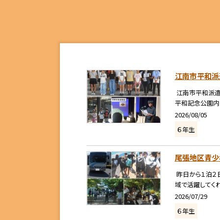
江南市平和派
江南市平和派遣
平和記念公園内
2026/08/05
６年生
尾張地区青少
昨日から１泊２
域で活躍してくれ
2026/07/29
６年生