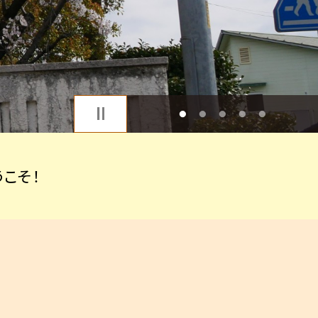
1
2
3
4
5
こそ！