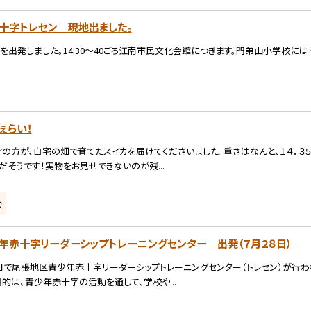
十字トレセン 現地出ました。
現地を出発しました。14:30〜40ごろ江南市民文化会館につきます。門弟山小学校には
でぇらい！
の方が、自宅の畑で育てたスイカを届けてくださいました。重さはなんと、１４．３５ｋｇ
だそうです！実物をお見せできないのが残...
会
年赤十字リーダーシップトレーニングセンター 出発（７月２８日）
日で尾張地区青少年赤十字リーダーシップトレーニングセンター（トレセン）が行わ
的は、青少年赤十字の活動を通して、学校や...