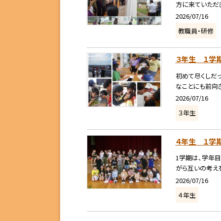
方に来ていただき
2026/07/16
教職員・研修
３年生 １学
初めて尽くしだ
なことにも前向き
2026/07/16
３年生
４年生 １学
1学期は、学年目
がら互いの考えを
2026/07/16
４年生