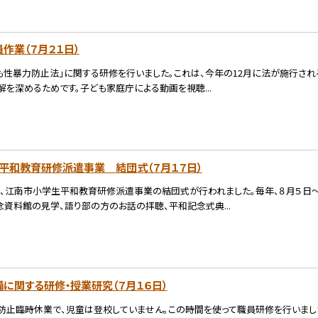
作業（７月２１日）
も性暴力防止法」に関する研修を行いました。これは、今年の12月に法が施行され
を深めるためです。子ども家庭庁による動画を視聴...
平和教育研修派遣事業 結団式（７月１７日）
、江南市小学生平和教育研修派遣事業の結団式が行われました。毎年、８月５日
念資料館の見学、語り部の方のお話の拝聴、平和記念式典...
に関する研修・授業研究（７月１６日）
防止臨時休業で、児童は登校していません。この時間を使って職員研修を行いました