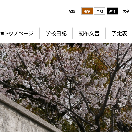
配色
通常
白地
黒地
文字
トップページ
学校日記
配布文書
予定表