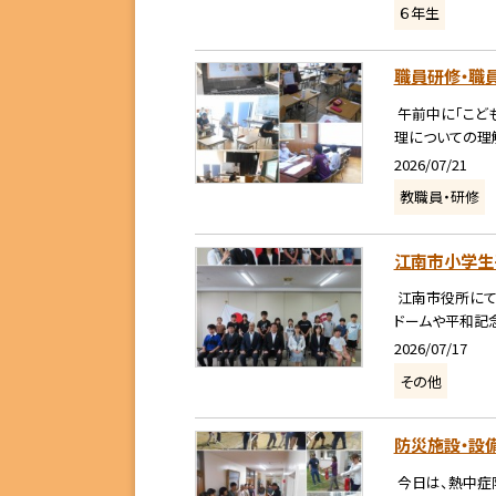
６年生
職員研修・職員
午前中に「こど
理についての理解
2026/07/21
教職員・研修
江南市小学生
江南市役所にて
ドームや平和記
2026/07/17
その他
防災施設・設備
今日は、熱中症