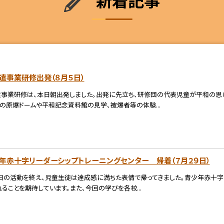
遣事業研修出発（８月５日）
事業研修は、本日朝出発しました。出発に先立ち、研修団の代表児童が平和の思い
の原爆ドームや平和記念資料館の見学、被爆者等の体験...
年赤十字リーダーシップトレーニングセンター 帰着（７月２９日）
日の活動を終え、児童生徒は達成感に満ちた表情で帰ってきました。青少年赤十字
ることを期待しています。また、今回の学びを各校...