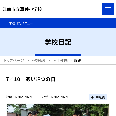
江南市立草井小学校
学校日記メニュー
学校日記
トップページ
>
学校日記
>
小・中連携
>
詳細
7／10 あいさつの日
公開日
2025/07/10
更新日
2025/07/10
小・中連携