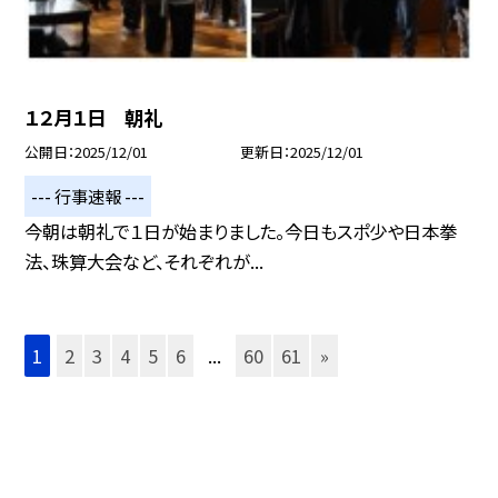
１２月１日 朝礼
公開日
2025/12/01
更新日
2025/12/01
--- 行事速報 ---
今朝は朝礼で１日が始まりました。今日もスポ少や日本拳
法、珠算大会など、それぞれが...
1
2
3
4
5
6
...
60
61
»