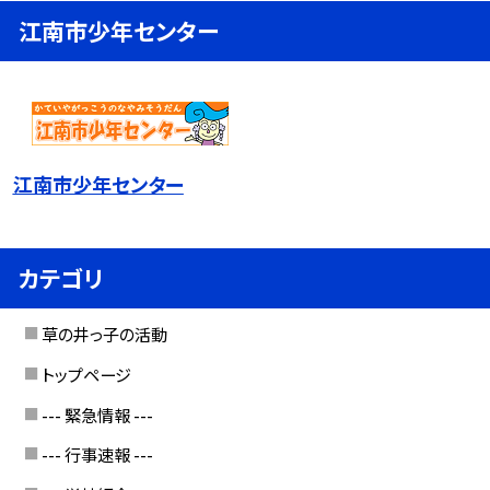
江南市少年センター
江南市少年センター
カテゴリ
草の井っ子の活動
トップページ
--- 緊急情報 ---
--- 行事速報 ---