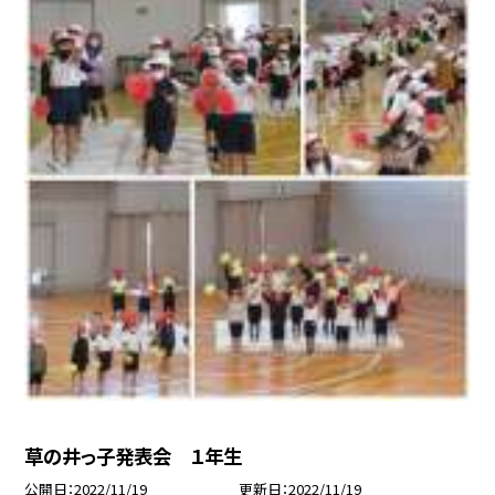
草の井っ子発表会 １年生
公開日
2022/11/19
更新日
2022/11/19