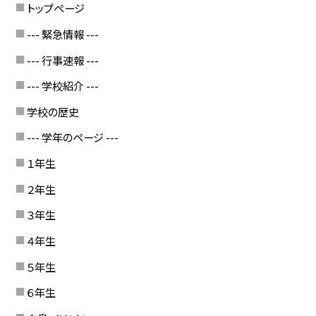
トップページ
--- 緊急情報 ---
--- 行事速報 ---
--- 学校紹介 ---
学校の歴史
--- 学年のページ ---
１年生
２年生
３年生
４年生
５年生
６年生