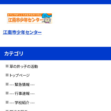
江南市少年センター
カテゴリ
草の井っ子の活動
トップページ
--- 緊急情報 ---
--- 行事速報 ---
--- 学校紹介 ---